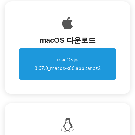
macOS 다운로드
macOS용
3.67.0_macos-x86.app.tar.bz2